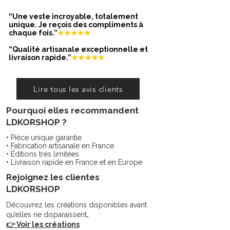
s'agrandit
“Une veste incroyable, totalement
unique. Je reçois des compliments à
chaque fois.”
★★★★★
Garantie sans nickel, sans cadmium,
sans sel de plomb.
“Qualité artisanale exceptionnelle et
Résiste à l’eau et ne noircit pas.
livraison rapide.”
★★★★★
Lire tous les avis clients
Pourquoi elles recommandent
LDKORSHOP ?
• Pièce unique garantie
• Fabrication artisanale en France
• Éditions très limitées
• Livraison rapide en France et en Europe
Rejoignez les clientes
LDKORSHOP
Découvrez les créations disponibles avant
qu’elles ne disparaissent
.
👉 Voir les créations