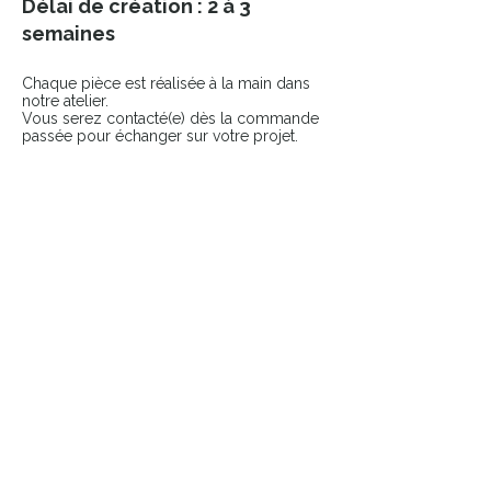
Délai de création : 2 à 3
semaines
Chaque pièce est réalisée à la main dans
notre atelier.
Vous serez contacté(e) dès la commande
passée pour échanger sur votre projet.
COMPLÉTER LE LOOK
Ajoutez une touche finale à votre pièce
avec nos accessoires sélectionnés.
👉 Broches
👉 Pin’s
Pièces uniques & durables
​Atelier français
Livraison suivie
France et Europe