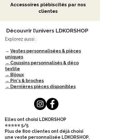
discrète ou un modèle plus
Accessoires plébiscités par nos
audacieux en acier, notre collection
clientes
de
bagues inoxydables
offre une
variété de designs pour tous les
goûts.
Découvrir l’univers LDKORSHOP
Explorez aussi :
L'acier inoxydable est
hypoallergénique, ce qui en fait un
→
Vestes personnalisées & pièces
choix idéal pour les personnes à la
uniques
peau sensible.
→ Coussins personnalisés & déco
textile
→ Bijoux
Optez pour l'élégance et la
→ Pin's & broches
simplicité avec nos
bagues en
→ Dernières pièces disponibles
acier inoxydable
réglables par
pression. Un bijou intemporel qui
s'adapte à toutes vos envies !
Bague en acier inoxydable
Elles ont choisi LDKORSHOP
composée d'une ouverture à l'avant
⭐⭐⭐⭐⭐ 5/5
et de deux demi cercles.
Plus de 800 clientes ont déjà choisi
Ajustable, la bague se resserre ou
une veste personnalisée LDKORSHOP.