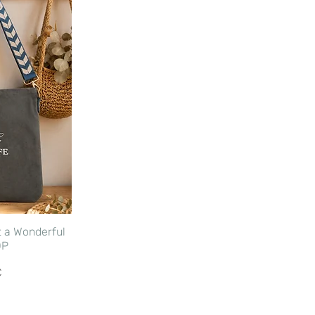
t a Wonderful
OP
omotionnel
€