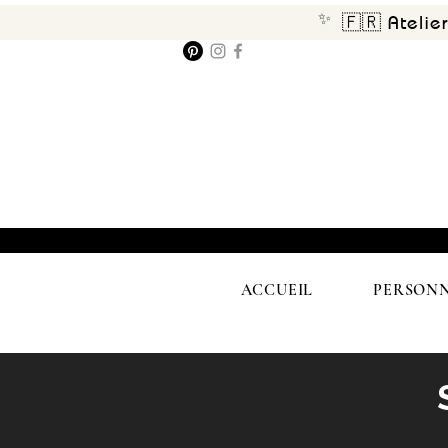
✨
🇫🇷 Atelie
ACCUEIL
PERSONN