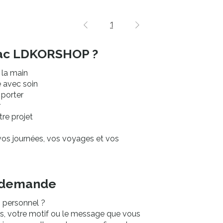
1
 sac LDKORSHOP ?
 la main
é avec soin
 porter
r
tre projet
s journées, vos voyages et vos
r demande
 personnel ?
rs, votre motif ou le message que vous