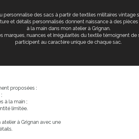
 personnalise des sacs à partir de textiles militaires vintage
uture et détails personnalisés donnent naissance à des pièces
à la main dans mon atelier à Grignan.
s marques, nuances et irrégularités du textile témoignent de s
participent au caractère unique de chaque sac.
ment proposées :
;
 à la main ;
tité limitée.
atelier à Grignan avec une
tails.