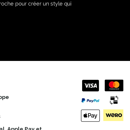
roche pour créer un style qui
rope
s
l, Apple Pay et