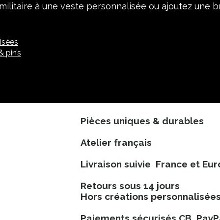
militaire à une veste personnalisée ou ajoutez une b
isées
 pin’s
Pièces uniques & durables
Atelier français​
Livraison suivie France et Eu
Retours sous 14 jours
Hors créations personnalisée
Paiements sécurisés CB, PayPa