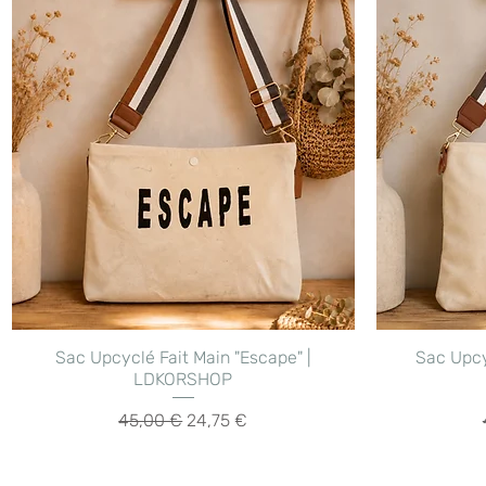
Aperçu rapide
Sac Upcyclé Fait Main "Escape" |
Sac Upcy
LDKORSHOP
Prix original
Prix promotionnel
45,00 €
24,75 €