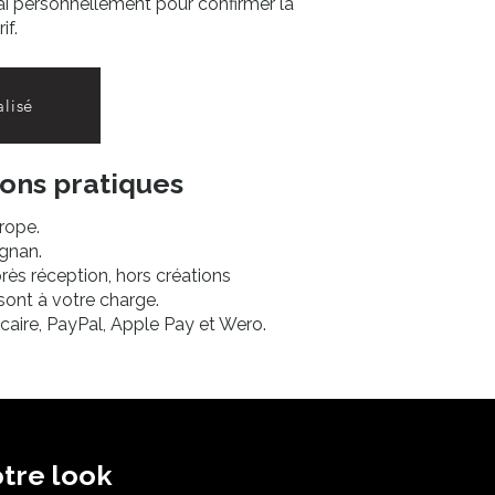
ai personnellement pour confirmer la
if.
lisé
ions pratiques
urope.
ignan.
rès réception, hors créations
 sont à votre charge.
caire, PayPal, Apple Pay et Wero.
tre look