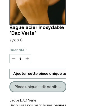
Bague acier inoxydable
"Dao Verte"
Prix
27,00 €
Quantité
*
Ajouter cette pièce unique au panier
Pièce unique – disponible en un seul exemplaire
Bague DAO Verte
Découvrez nos magnifiques
bagues