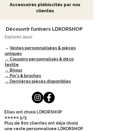
audacieux en acier, notre collection
Accessoires plébiscités par nos
de
bagues inoxydables
offre une
clientes
variété de designs pour tous les
goûts.
Découvrir l’univers LDKORSHOP
L'acier inoxydable est
Explorez aussi :
hypoallergénique, ce qui en fait un
choix idéal pour les personnes à la
→
Vestes personnalisées & pièces
peau sensible.
uniques
→ Coussins personnalisés & déco
textile
Optez pour l'élégance et la
→ Bijoux
simplicité avec nos
bagues en
→ Pin's & broches
acier inoxydable
réglables par
→ Dernières pièces disponibles
pression. Un bijou intemporel qui
s'adapte à toutes vos envies !
Bague en acier inoxydable
composée d'une ouverture à l'avant
Elles ont choisi LDKORSHOP
et de deux demi cercles.
⭐⭐⭐⭐⭐ 5/5
Ajustable, la bague se resserre ou
Plus de 800 clientes ont déjà choisi
s'agrandit : de la taille 50 à 58
une veste personnalisée LDKORSHOP.