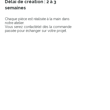
Délai de création : 2 à 3
semaines
Chaque pièce est réalisée à la main dans
notre atelier.
Vous serez contacté(e) dès la commande
passée pour échanger sur votre projet.
COMPLÉTER LE LOOK
Ajoutez une touche finale à votre pièce
avec nos accessoires sélectionnés.
👉 Broches
👉 Pin’s
Pièces uniques & durables
​Atelier français
Livraison suivie