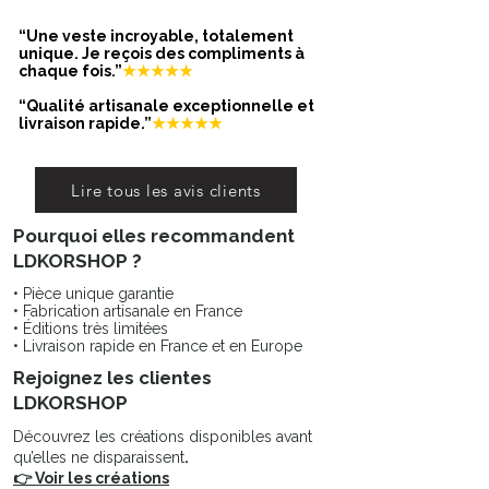
“Une veste incroyable, totalement
Garantie sans nickel, sans cadmium,
unique. Je reçois des compliments à
chaque fois.”
★★★★★
sans sel de plomb.
Résiste à l’eau et ne noircit pas.
“Qualité artisanale exceptionnelle et
livraison rapide.”
★★★★★
Lire tous les avis clients
Pourquoi elles recommandent
LDKORSHOP ?
• Pièce unique garantie
• Fabrication artisanale en France
• Éditions très limitées
• Livraison rapide en France et en Europe
Rejoignez les clientes
LDKORSHOP
Découvrez les créations disponibles avant
qu’elles ne disparaissent
.
👉 Voir les créations