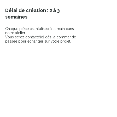
Délai de création : 2 à 3
semaines
Chaque pièce est réalisée à la main dans
notre atelier.
Vous serez contacté(e) dès la commande
passée pour échanger sur votre projet.
COMPLÉTER LE LOOK
Ajoutez une touche finale à votre pièce
avec nos accessoires sélectionnés.
👉 Broches
👉 Pin’s
Pièces uniques & durables
​Atelier français