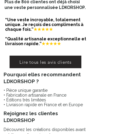
Plus de 800 clientes ont déjà choisi
Ajustable, la bague se resserre ou
une veste personnalisée LDKORSHOP.
s'agrandit : de la taille 50 à 58
“Une veste incroyable, totalement
unique. Je reçois des compliments à
chaque fois.”
★★★★★
Garantie sans nickel, sans cadmium,
sans sel de plomb, pierre semi
“Qualité artisanale exceptionnelle et
précieuse
livraison rapide.”
★★★★★
Résiste à l’eau et ne noircit pas.
Lire tous les avis clients
Pourquoi elles recommandent
LDKORSHOP ?
• Pièce unique garantie
• Fabrication artisanale en France
• Éditions très limitées
• Livraison rapide en France et en Europe
Rejoignez les clientes
LDKORSHOP
Découvrez les créations disponibles avant