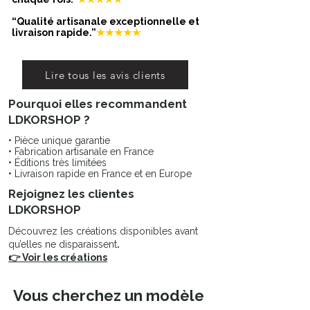
ZARDOZI. Tous les matériaux sont
choisis très attentivement afin d’offrir
“Qualité artisanale exceptionnelle et
un produit qualitatif, pour une
livraison rapide.”
★★★★★
expérience d’abord visuelle et
ensuite sensorielle.
On ne peut qu’admirer ce travail
Lire tous les avis clients
d’exception fait par des hommes.
Pourquoi elles recommandent
Chez NAHUA les hommes brodent
et les femmes assemblent les bijoux.
LDKORSHOP ?
On aime souvent à préciser cette
• Pièce unique garantie
inversion des genres qui est normale
• Fabrication artisanale en France
dans cette société de l’Asie du Sud.
• Éditions très limitées
• Livraison rapide en France et en Europe
Rejoignez les clientes
LDKORSHOP
Découvrez les créations disponibles avant
qu’elles ne disparaissent
.
👉 Voir les créations
Vous cherchez un modèle