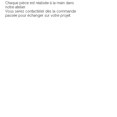
Chaque pièce est réalisée à la main dans
notre atelier.
Vous serez contacté(e) dès la commande
passée pour échanger sur votre projet.
COMPLÉTER LE LOOK
Ajoutez une touche finale à votre pièce
avec nos accessoires sélectionnés.
👉 Broches
👉 Pin’s
Pièces uniques & durables
​Atelier français
Livraison suivie
France et Europe
Retours sous 14 jours
Hors
créations
personnalisées