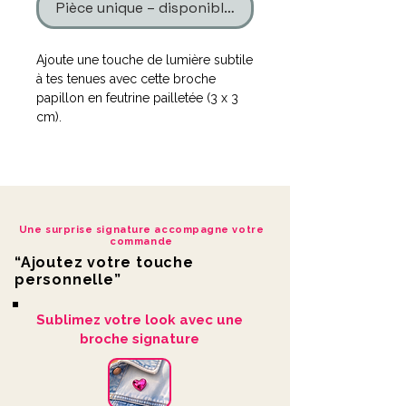
Pièce unique – disponible en un seul exemplaire
Ajoute une touche de lumière subtile
à tes tenues avec cette broche
papillon en feutrine pailletée (3 x 3
cm).
Légère et facile à porter, elle capte
naturellement la lumière du jour
grâce à ses paillettes fines, sans effet
excessif.
Une surprise signature accompagne votre
commande
Sa petite taille en fait un accessoire
“Ajoutez votre touche
discret mais remarqué, parfait pour
personnelle”
personnaliser tes vêtements du
quotidien.
Sublimez votre look avec une
La feutrine assure un rendu doux et
broche signature
naturel, tandis que les paillettes
apportent une finition élégante et
lumineuse.
Chaque broche est pensée pour