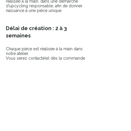
réalisée à la main, dans une démarche
d’upcycling responsable, afin de donner
naissance à une pièce unique.
Délai de création : 2 à 3
semaines
Chaque pièce est réalisée à la main dans
notre atelier.
Vous serez contacté(e) dès la commande
passée pour échanger sur votre projet.
COMPLÉTER LE LOOK
Ajoutez une touche finale à votre pièce
avec nos accessoires sélectionnés.
👉 Broches
👉 Pin’s