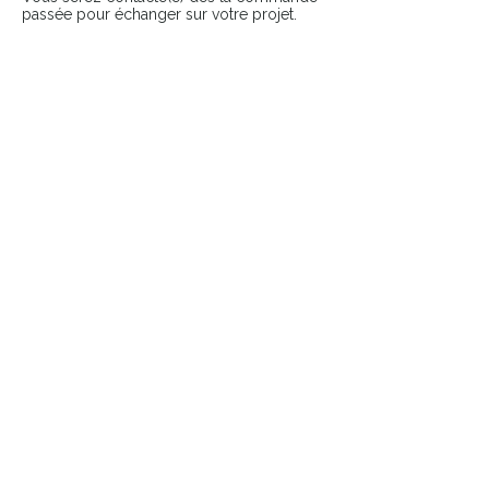
passée pour échanger sur votre projet.
COMPLÉTER LE LOOK
Ajoutez une touche finale à votre pièce
avec nos accessoires sélectionnés.
👉 Broches
👉 Pin’s
Pièces uniques & durables
​Atelier français
Livraison suivie
France et Europe
Retours sous 14 jours
Hors
créations
personnalisées
Service client réactif
Paiements sécurisés