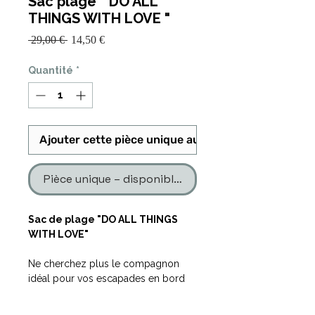
Sac plage " DO ALL
THINGS WITH LOVE "
Prix
Prix
 29,00 € 
14,50 €
promotionnel
original
Quantité
*
Ajouter cette pièce unique au panier
Pièce unique – disponible en un seul exemplaire
Sac de plage "DO ALL THINGS
WITH LOVE"
Ne cherchez plus le compagnon
idéal pour vos escapades en bord
de mer !