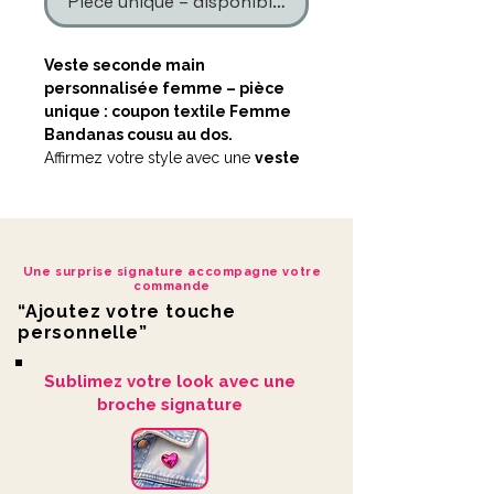
Pièce unique – disponible en un seul exemplaire
Veste seconde main
personnalisée femme – pièce
unique : coupon textile Femme
Bandanas cousu au dos.
Affirmez votre style avec une
veste
seconde main personnalisée
à
l’esprit audacieux, pensée pour
celles qui veulent sortir des sentiers
battus.
Une surprise signature accompagne votre
commande
La veste customisée
Femme
“Ajoutez votre touche
Bandanas
est une création
personnelle”
LDKORSHOP
réalisée à partir d’une
base seconde main soigneusement
Sublimez votre look avec une
sélectionnée, puis transformée à
broche signature
l’atelier.
Détails de customisation
Pièce unique
: 1 seule