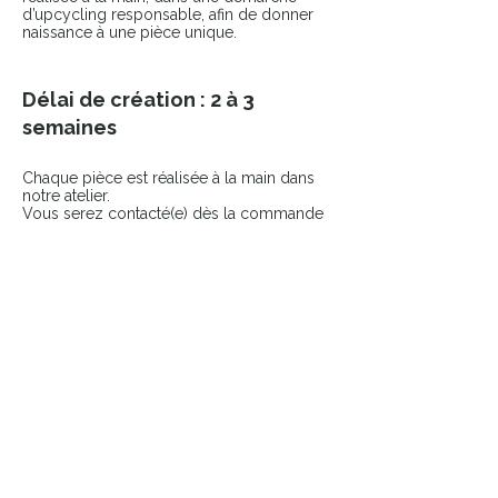
d’upcycling responsable, afin de donner
naissance à une pièce unique.
Délai de création : 2 à 3
semaines
Chaque pièce est réalisée à la main dans
notre atelier.
Vous serez contacté(e) dès la commande
passée pour échanger sur votre projet.
COMPLÉTER LE LOOK
Ajoutez une touche finale à votre pièce
avec nos accessoires sélectionnés.
👉 Broches
👉 Pin’s