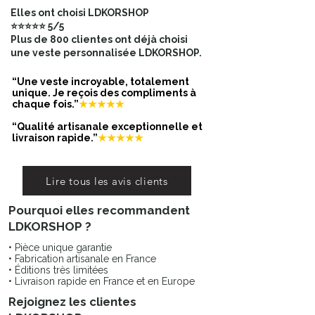
B – Largeur poitrine (à plat) :
Elles ont choisi LDKORSHOP
48
⭐⭐⭐⭐⭐ 5/5
C – Largeur taille (à plat) :
43
Plus de 800 clientes ont déjà choisi
D – Largeur bras :
16,5
une veste personnalisée LDKORSHOP.
E – Longueur manche :
52
F – Largeur bas :
48
“Une veste incroyable, totalement
👉 Compare avec une veste similaire
unique. Je reçois des compliments à
chaque fois.”
★★★★★
que tu possèdes déjà, mesurée à
plat.
“Qualité artisanale exceptionnelle et
livraison rapide.”
★★★★★
Lire tous les avis clients
Pourquoi elles recommandent
LDKORSHOP ?
• Pièce unique garantie
• Fabrication artisanale en France
• Éditions très limitées
• Livraison rapide en France et en Europe
Rejoignez les clientes