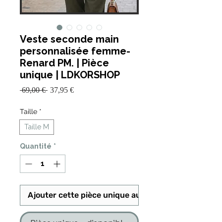
Veste seconde main
personnalisée femme-
Renard PM. | Pièce
unique | LDKORSHOP
Prix
Prix
 69,00 € 
37,95 €
promotionnel
original
Taille
*
Taille M
Quantité
*
Ajouter cette pièce unique au panier