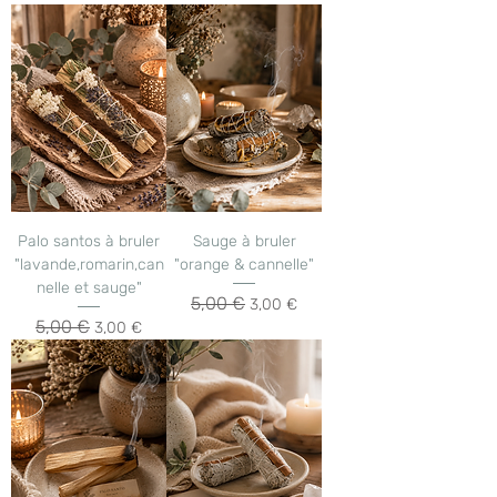
Palo santos à bruler
Sauge à bruler
"lavande,romarin,can
"orange & cannelle"
nelle et sauge"
5,00 €
Prix original
Prix promotionnel
3,00 €
5,00 €
Prix original
Prix promotionnel
3,00 €