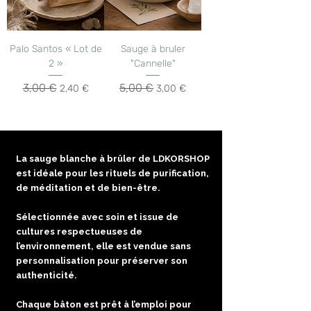
Palo Santos « Lot de
Sauge à bruler
2 »
"Cannelle"
3,00 €
5,00 €
Prix original
Prix promotionnel
Prix original
Prix promotionnel
2,40 €
3,00 €
1
/
1
La sauge blanche à brûler de LDKORSHOP
est idéale pour les rituels de purification,
Découvrez également les articles
de méditation et de bien-être.
"dernière pièces"
Sélectionnée avec soin et issue de
cultures respectueuses de
l’environnement, elle est vendue sans
personnalisation pour préserver son
authenticité.
Chaque bâton est prêt à l’emploi pour