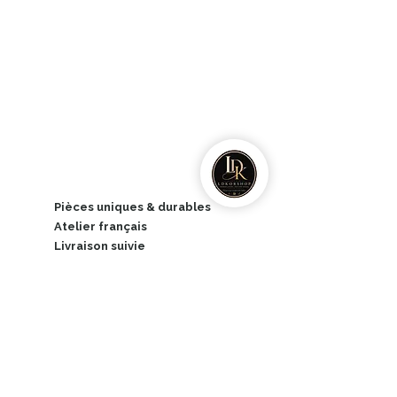
Pièces uniques & durables
​Atelier français
Livraison suivie
France et Europe
Retours sous 14 jours
Hors
créations
personnalisées
Service client réactif
Paiements sécurisés
CB, PayPal, Apple Pay et
Wero