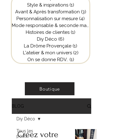
Style & inspirations
(1)
1 post
Avant & Après transformation
(3)
3 posts
Personnalisation sur mesure
(4)
4 posts
Mode responsable & seconde main
(2)
2 posts
Histoires de clientes
(1)
1 post
Diy Déco
(6)
6 posts
La Drôme Provençale
(1)
1 post
L'atelier & mon univers
(2)
2 posts
On se donne RDV..
(1)
1 post
Boutique
BLOG
Diy Déco
Tous les
Créez votre
posts