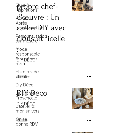
propre chef-
Style &
inspirations
d'œuvre : Un
Avant &
Après
cadre DIY avec
transformation
Personnalisation
clous et ficelle
sur mesure
:
Mode
responsable
& seconde
DIY DÉCO
main
Histoires de
clientes
Diy Déco
DIY Déco
La Drôme
Provençale
DIY DÉCO
L'atelier &
mon univers
On se
donne RDV..