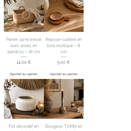
Panier carré tressé
Repose-cuillère en
avec anses en
bois exotique – 8
bambou – 18 cm
cm
Prix
Prix
14,00 €
5,00 €
Ajouter au panier
Ajouter au panier
Pot décoratif en
Bougeoir TORIN en