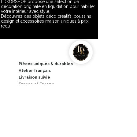
LDKORSHOP propose une sélection de
décoration originale en liquidation pour habiller
votre intérieur avec style.
Découvrez des objets déco créatifs, coussins
design et accessoires maison uniques à prix
rédu
Pièces uniques & durables
​Atelier français
Livraison suivie
France et Europe
Retours sous 14 jours
Hors
créations
personnalisées
Service client réactif
Paiements sécurisés
CB, PayPal, Apple Pay et
Wero