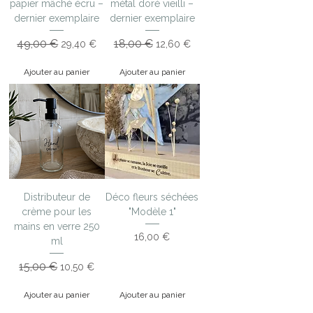
papier mâché écru –
métal doré vieilli –
dernier exemplaire
dernier exemplaire
Prix original
49,00 €
Prix promotionnel
Prix original
18,00 €
Prix promotionnel
29,40 €
12,60 €
Ajouter au panier
Ajouter au panier
Distributeur de
Déco fleurs séchées
crème pour les
"Modèle 1"
mains en verre 250
Prix
16,00 €
ml
Prix original
15,00 €
Prix promotionnel
10,50 €
Ajouter au panier
Ajouter au panier