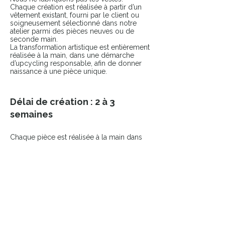
Chaque création est réalisée à partir d’un
vêtement existant, fourni par le client ou
soigneusement sélectionné dans notre
atelier parmi des pièces neuves ou de
seconde main.
La transformation artistique est entièrement
réalisée à la main, dans une démarche
d’upcycling responsable, afin de donner
naissance à une pièce unique.
Délai de création : 2 à 3
semaines
Chaque pièce est réalisée à la main dans
notre atelier.
Vous serez contacté(e) dès la commande
passée pour échanger sur votre projet.
COMPLÉTER LE LOOK
Ajoutez une touche finale à votre pièce
avec nos accessoires sélectionnés.