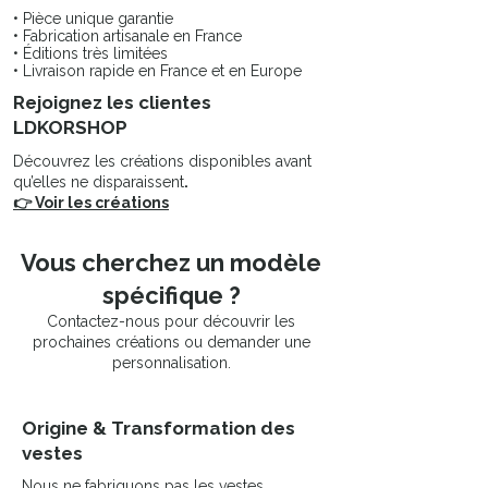
Ajoutez une note de charme à votre
• Pièce unique garantie
intérieur avec cette création
• Fabrication artisanale en France
artisanale, où chaque détail est
• Éditions très limitées
• Livraison rapide en France et en Europe
pensé pour émerveiller vos sens.
Rejoignez les clientes
Offrez-vous un voyage sensoriel à
LDKORSHOP
travers les saisons et les mots avec
Découvrez les créations disponibles avant
notre JARDIN CITATION, une œuvre
qu’elles ne disparaissent
.
d'art éphémère qui transformera
👉 Voir les créations
votre espace en un havre de beauté
et d'inspiration, mettant en lumière la
magie intemporelle des déco fleurs
Vous cherchez un modèle
séchées.
spécifique ?
Contactez-nous pour découvrir les
prochaines créations ou demander une
personnalisation.
Origine & Transformation des
vestes
Nous ne fabriquons pas les vestes.