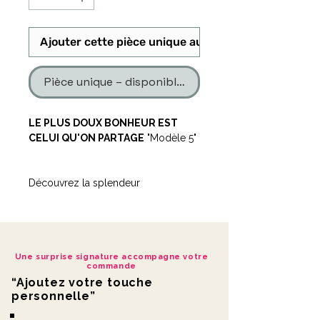
Ajouter cette pièce unique au panier
Pièce unique – disponible en un seul exemplaire
LE PLUS DOUX BONHEUR EST
CELUI QU'ON PARTAGE
"Modèle 5"
Découvrez la splendeur
intemporelle de notre JARDIN
CITATION, une composition florale
délicate qui apportera une touche
raffinée à votre intérieur.
Une surprise signature accompagne votre
commande
Agrémentez votre espace de vie
“Ajoutez votre touche
avec des déco fleurs séchées
personnelle”
soigneusement choisies, pour créer
une ambiance chaleureuse et