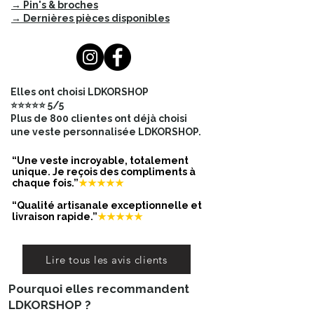
→ Pin's & broches
→ Dernières pièces disponibles
Notre équipe vous propose trois
propositions, chacune
soigneusement sélectionnée pour
s'harmoniser parfaitement avec votre
JARDIN CITATION.
Elles ont choisi LDKORSHOP
⭐⭐⭐⭐⭐ 5/5
Exprimez votre créativité en
Plus de 800 clientes ont déjà choisi
choisissant également la police
une veste personnalisée LDKORSHOP.
d'écriture qui saura mettre en valeur
la citation choisie.
“Une veste incroyable, totalement
unique. Je reçois des compliments à
chaque fois.”
★★★★★
La structure en bois de MÉLÈZE,
“Qualité artisanale exceptionnelle et
d'une longueur de 30cm et d'une
livraison rapide.”
★★★★★
largeur de 4cm, offre à notre JARDIN
CITATION une base solide et
naturelle, complétant ainsi
Lire tous les avis clients
l'esthétique florale avec une touche
Pourquoi elles recommandent
d'authenticité.
LDKORSHOP ?