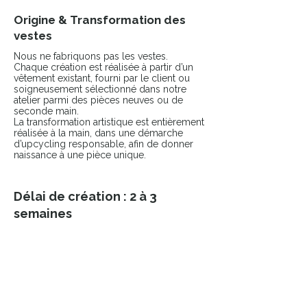
Origine & Transformation des
vestes
Nous ne fabriquons pas les vestes.
Chaque création est réalisée à partir d’un
vêtement existant, fourni par le client ou
soigneusement sélectionné dans notre
atelier parmi des pièces neuves ou de
seconde main.
La transformation artistique est entièrement
réalisée à la main, dans une démarche
d’upcycling responsable, afin de donner
naissance à une pièce unique.
Délai de création : 2 à 3
semaines
Chaque pièce est réalisée à la main dans
notre atelier.
Vous serez contacté(e) dès la commande
passée pour échanger sur votre projet.