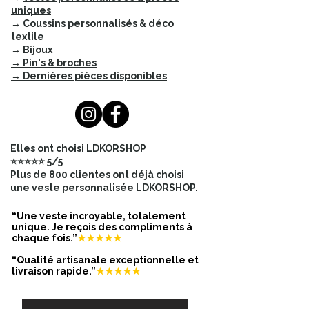
modèle choisi
uniques
→ Coussins personnalisés & déco
textile
Photos de mise en situation réalisées
→ Bijoux
au plus proche de l’échelle réelle.
→ Pin's & broches
Taille réelle du badge : 4,5 cm de
→ Dernières pièces disponibles
diamètre.
✨ À porter sur un pull, une veste, un
blazer, un manteau ou un sac — seul
ou en collection avec d’autres
Elles ont choisi LDKORSHOP
badges madlyrose.⚡ Stock limité —
⭐⭐⭐⭐⭐ 5/5
pièces régulièrement
Plus de 800 clientes ont déjà choisi
épuisées.Expédié depuis Grignan,
une veste personnalisée LDKORSHOP.
Drôme — Livraison France & Europe.
“Une veste incroyable, totalement
unique. Je reçois des compliments à
chaque fois.”
★★★★★
“Qualité artisanale exceptionnelle et
livraison rapide.”
★★★★★