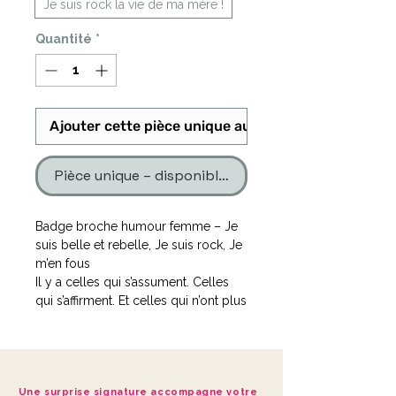
Je suis rock la vie de ma mère !
Quantité
*
Ajouter cette pièce unique au panier
Pièce unique – disponible en un seul exemplaire
Badge broche humour femme – Je
suis belle et rebelle, Je suis rock, Je
m’en fous
Il y a celles qui s’assument. Celles
qui s’affirment. Et celles qui n’ont plus
une seconde à perdre avec l’avis des
autres.
Je suis belle et rebelle — Pour celle
qui avance avec allure, caractère et
Une surprise signature accompagne votre
liberté.