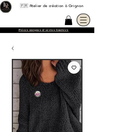
🇫🇷 Atelier de création à Grignan
Pièces uniques & séries limitées