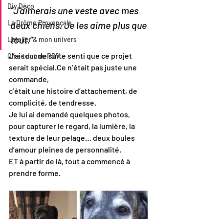
Diy Déco
“J’aimerais une veste avec mes 
La Drôme Provençale
deux chiens. Je les aime plus que 
tout.”
L'atelier & mon univers
J’ai tout de suite senti que ce projet 
On se donne RDV..
serait spécial.Ce n’était pas juste une 
commande,
c’était une histoire d’attachement, de 
complicité, de tendresse.
Je lui ai demandé quelques photos, 
pour capturer le regard, la lumière, la 
texture de leur pelage… deux boules 
d’amour pleines de personnalité.
ET à partir de là, tout a commencé à 
prendre forme.