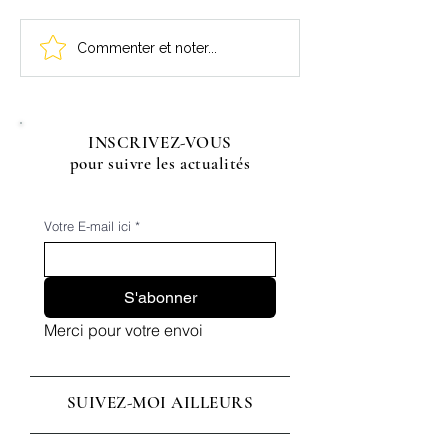
Comment est créée une
Upcycling mode, 
Commenter et noter...
veste personnalisée avec
carreaux customi
photo chez LDKORSHOP
portrait classe d
?
Nadia
INSCRIVEZ-VOUS
pour suivre les actualités
Votre E-mail ici
*
S'abonner
Merci pour votre envoi
SUIVEZ-MOI AILLEURS