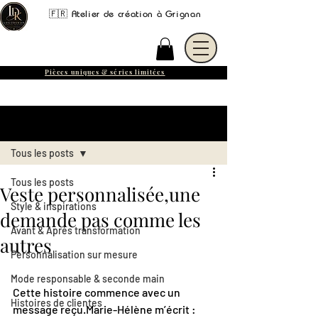
🇫🇷 Atelier de création à Grignan
Pièces uniques & séries limitées
Post
Tous les posts
Tous les posts
Veste personnalisée,une
Style & inspirations
demande pas comme les
Avant & Après transformation
autres
Personnalisation sur mesure
Mode responsable & seconde main
Cette histoire commence avec un 
Histoires de clientes
message reçu.Marie-Hélène m’écrit :