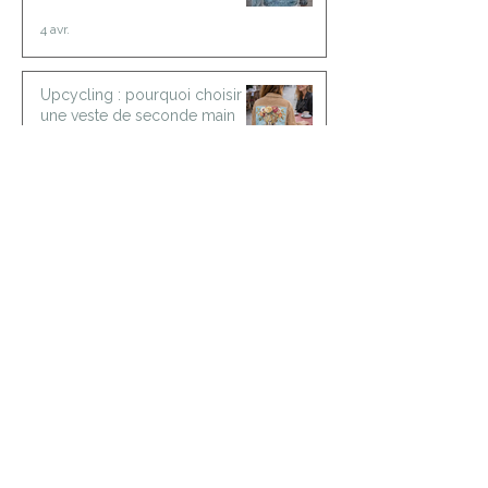
classique ?
4 avr.
Upcycling : pourquoi choisir
une veste de seconde main
plutôt qu'une neuve ?
1 avr.
Veste personnalisée : comment
ça se passe à l'atelier
LDKORSHOP ?
30 mars
Comment est créée une veste
personnalisée avec photo chez
LDKORSHOP ?
22 févr.