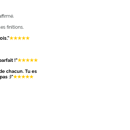
ffirmé.
s finitions.
is.”
★★★★★
arfait !"
★★★★★
s de chacun.
Tu es
as :)"
★★★★★