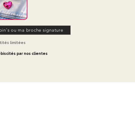
ins et d’autres perles semi-précieuses.
que et peut présenter de légères
on authenticité artisanale.
pin's ou ma broche signature
ités limitées
biscités par nos clientes