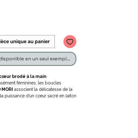
ièce unique au panier
disponible en un seul exemplaire
 cœur brodé à la main
nsément féminines, les boucles
 MORI
associent la délicatesse de la
 la puissance d’un cœur sacré en laiton
fil de soie, elles mettent en valeur un
lé portant l’inscription « Mementomori
 beauté de l’instant présent.