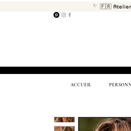
✨
🇫🇷 Atelie
ACCUEIL
PERSONN