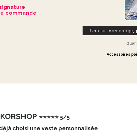
fil de soie, des sequ
signature
Chaque pièce est uni
re commande
variations, reflet de s
Choisir mon badge, 
Quant
Accessoires plé
 LDKORSHOP
⭐⭐⭐⭐⭐ 5/5
 déjà choisi une veste personnalisée