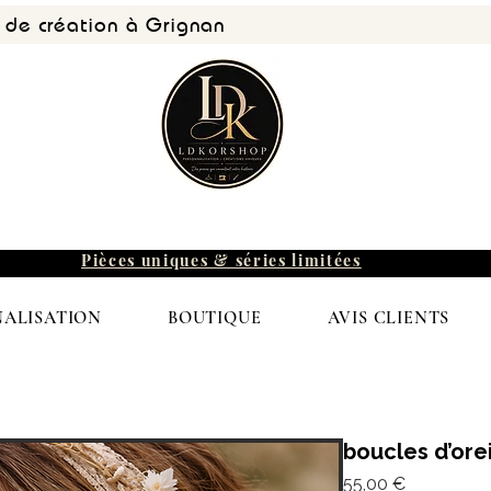
r de création à Grignan
Pièces uniques & séries limitées
ALISATION
BOUTIQUE
AVIS CLIENTS
boucles d’ore
Prix
55,00 €