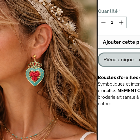
Quantité
*
Ajouter cette p
Pièce unique – 
Boucles d’oreilles
Symboliques et inte
d’oreilles
MEMENTO
broderie artisanale à
coloré.
Brodées à la main en 
cœur en laiton émail
», rappel subtil de la