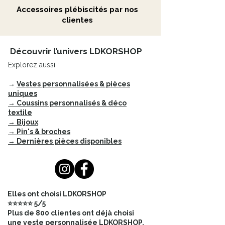
spécial, c'est la possibilité de
Accessoires plébiscités par nos
personnalisation qu'il offre.
clientes
Le lien en macramé n'est pas fixé au
chapeau, vous permettant ainsi de le
Découvrir l’univers LDKORSHOP
déplacer à votre guise.
Explorez aussi :
Vous pouvez choisir de le placer à
→
Vestes personnalisées & pièces
l'arrière pour une allure classique, ou
uniques
sur le côté pour un effet plus
→ Coussins personnalisés & déco
textile
audacieux et original.
→ Bijoux
→ Pin's & broches
De plus, un lien, discrètement fixé au
→ Dernières pièces disponibles
chapeau, offre plusieurs options de
port.
Selon la position du tour en
macramé, ce lien peut être plus ou
moins visible, vous permettant ainsi
Elles ont choisi LDKORSHOP
d'ajuster votre style selon vos envies
⭐⭐⭐⭐⭐ 5/5
et votre humeur du moment.
Plus de 800 clientes ont déjà choisi
une veste personnalisée LDKORSHOP.