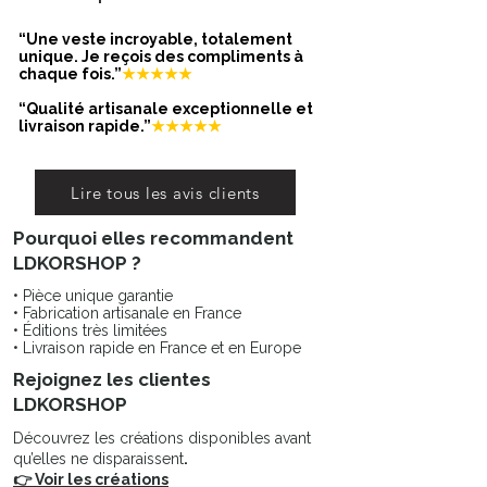
Ce chapeau femme est bien plus
qu'un simple accessoire de mode.
“Une veste incroyable, totalement
C'est une pièce d'exception, conçue
unique. Je reçois des compliments à
chaque fois.”
★★★★★
avec amour et créativité, qui vous
permettra de vous démarquer avec
“Qualité artisanale exceptionnelle et
élégance où que vous alliez.
livraison rapide.”
★★★★★
Lire tous les avis clients
Pourquoi elles recommandent
LDKORSHOP ?
• Pièce unique garantie
• Fabrication artisanale en France
• Éditions très limitées
• Livraison rapide en France et en Europe
Rejoignez les clientes
LDKORSHOP
Découvrez les créations disponibles avant
qu’elles ne disparaissent
.
👉 Voir les créations