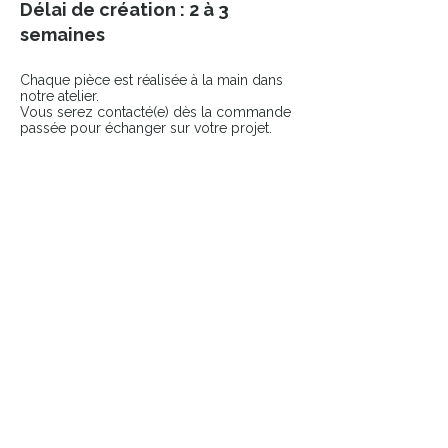
Délai de création : 2 à 3
semaines
Chaque pièce est réalisée à la main dans
notre atelier.
Vous serez contacté(e) dès la commande
passée pour échanger sur votre projet.
COMPLÉTER LE LOOK
Ajoutez une touche finale à votre pièce
avec nos accessoires sélectionnés.
👉 Broches
👉 Pin’s
Pièces uniques & durables
​Atelier français
Livraison suivie