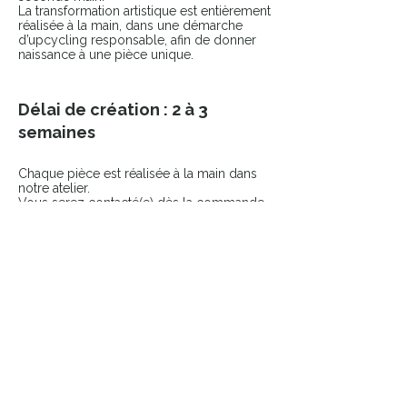
La transformation artistique est entièrement
réalisée à la main, dans une démarche
d’upcycling responsable, afin de donner
naissance à une pièce unique.
Délai de création : 2 à 3
semaines
Chaque pièce est réalisée à la main dans
notre atelier.
Vous serez contacté(e) dès la commande
passée pour échanger sur votre projet.
COMPLÉTER LE LOOK
Ajoutez une touche finale à votre pièce
avec nos accessoires sélectionnés.
👉 Broches
👉 Pin’s