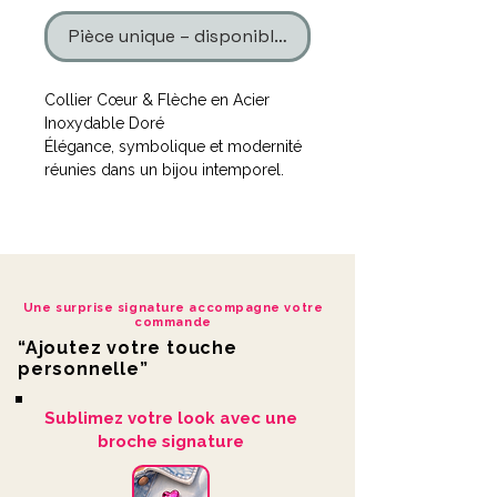
Pièce unique – disponible en un seul exemplaire
Collier Cœur & Flèche en Acier
Inoxydable Doré
Élégance, symbolique et modernité
réunies dans un bijou intemporel.
Apportez une touche de raffinement
à votre tenue avec ce
collier cœur
flèche en acier inoxydable doré
,
une pièce délicate qui incarne à la
Une surprise signature accompagne votre
fois l’amour et l’élégance.
commande
“Ajoutez votre touche
Sa longueur de
21,5 cm
assure un
personnelle”
tombé parfait, mettant subtilement
en valeur le cou et le décolleté.
Sublimez votre look avec une
Léger et confortable, il s’adapte aussi
broche signature
bien à un look quotidien qu’à une
tenue plus habillée.