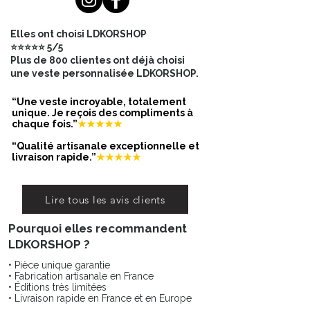
différence.
Elles ont choisi LDKORSHOP
🎁 Le cadeau parfait
⭐⭐⭐⭐⭐ 5/5
Ce collier est une excellente idée
Plus de 800 clientes ont déjà choisi
cadeau pour :
une veste personnalisée LDKORSHOP.
Anniversaire
Saint-Valentin
“Une veste incroyable, totalement
Fête des mères
unique. Je reçois des compliments à
chaque fois.”
★★★★★
Ou simplement pour faire plaisir
Il séduira celles et ceux qui
“Qualité artisanale exceptionnelle et
recherchent un bijou à la fois
livraison rapide.”
★★★★★
élégant, durable et chargé de sens.
Lire tous les avis clients
Pourquoi elles recommandent
LDKORSHOP ?
• Pièce unique garantie
• Fabrication artisanale en France
• Éditions très limitées
• Livraison rapide en France et en Europe