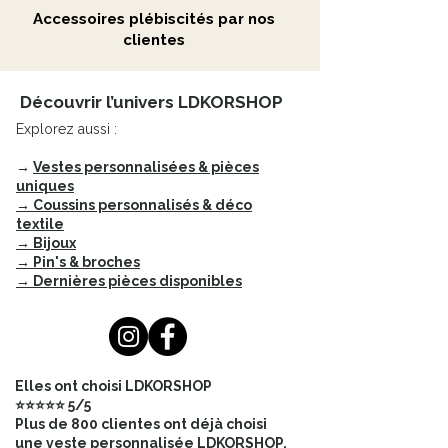
Affirmez votre style avec confiance
Accessoires plébiscités par nos
en arborant ce collier sautoir
clientes
exceptionnel qui saura captiver les
regards et susciter l'admiration.
Découvrir l’univers LDKORSHOP
Que ce soit pour une soirée
Explorez aussi :
élégante ou une journée
décontractée, ce c
→
Vestes personnalisées & pièces
ollier sautoir incarne l'élégance
uniques
bohème dans toute sa splendeur,
→ Coussins personnalisés & déco
textile
faisant de chaque instant une
→ Bijoux
occasion de briller avec ce bijou
→ Pin's & broches
d'une beauté sans égale.
→ Dernières pièces disponibles
Pour une touche encore plus
originale, envisagez de le porter
avec un collier plus court, créant
ainsi une superposition élégante et
Elles ont choisi LDKORSHOP
personnalisée.
⭐⭐⭐⭐⭐ 5/5
Plus de 800 clientes ont déjà choisi
une veste personnalisée LDKORSHOP.