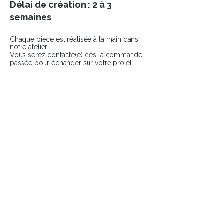
Délai de création : 2 à 3
semaines
Chaque pièce est réalisée à la main dans
notre atelier.
Vous serez contacté(e) dès la commande
passée pour échanger sur votre projet.
COMPLÉTER LE LOOK
Ajoutez une touche finale à votre pièce
avec nos accessoires sélectionnés.
👉 Broches
👉 Pin’s
Pièces uniques & durables
​Atelier français
Livraison suivie