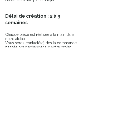
naissance à une pièce unique.
Délai de création : 2 à 3
semaines
Chaque pièce est réalisée à la main dans
notre atelier.
Vous serez contacté(e) dès la commande
passée pour échanger sur votre projet.
COMPLÉTER LE LOOK
Ajoutez une touche finale à votre pièce
avec nos accessoires sélectionnés.
👉 Broches
👉 Pin’s
Pièces uniques & durables