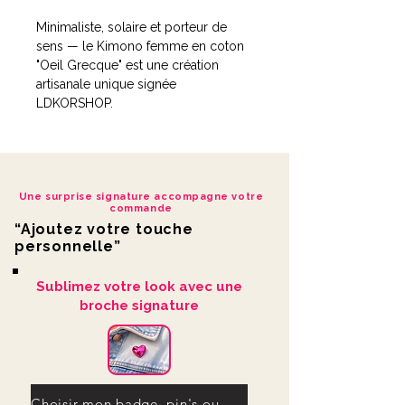
Minimaliste, solaire et porteur de
sens — le Kimono femme en coton
"Oeil Grecque" est une création
artisanale unique signée
LDKORSHOP.
Sur un coton blanc immaculé, un œil
grec doré est peint à la main au dos
— symbole de protection et
Une surprise signature accompagne votre
d'élégance méditerranéenne.
commande
“Ajoutez votre touche
Réalisé en peinture textile
personnelle”
professionnelle, ce motif résiste au
lavage et reste intact lavage après
Sublimez votre look avec une
lavage, sans jamais pâlir ni se
broche signature
déformer.
Porté ouvert sur un maillot à la
plage, noué à la taille en terrasse ou
glissé sur une robe légère le soir, il
Choisir mon badge, pin's ou ma broche signature