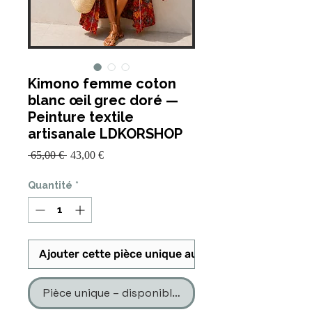
Kimono femme coton
blanc œil grec doré —
Peinture textile
artisanale LDKORSHOP
Prix
Prix
 65,00 € 
43,00 €
promotionnel
original
Quantité
*
Ajouter cette pièce unique au panier
Pièce unique – disponible en un seul exemplaire