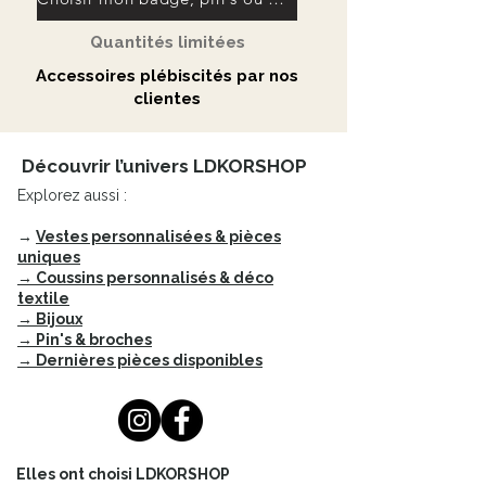
apporte cette touche graphique et
précieuse qui fait toute la différence.
Quantités limitées
Une pièce unique, créée et peinte à
Accessoires plébiscités par nos
la main dans l'atelier LDKORSHOP à
clientes
Grignan, Drôme Provençale.
Dimensions :
Découvrir l’univers LDKORSHOP
Longueur 127 cm
Explorez aussi :
Longueur manches 35 cm
→
Vestes personnalisées & pièces
Avec poches latérales .
uniques
→ Coussins personnalisés & déco
textile
→ Bijoux
→ Pin's & broches
→ Dernières pièces disponibles
Elles ont choisi LDKORSHOP