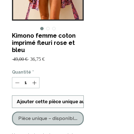
Kimono femme coton
imprimé fleuri rose et
bleu
Prix
Prix
 49,00 € 
36,75 €
promotionnel
original
Quantité
*
Ajouter cette pièce unique au panier
Pièce unique – disponible en un seul exemplaire