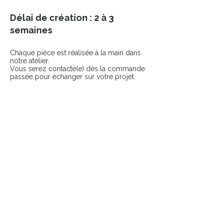
Délai de création : 2 à 3
semaines
Chaque pièce est réalisée à la main dans
notre atelier.
Vous serez contacté(e) dès la commande
passée pour échanger sur votre projet.
COMPLÉTER LE LOOK
Ajoutez une touche finale à votre pièce
avec nos accessoires sélectionnés.
👉 Broches
👉 Pin’s
Pièces uniques & durables
​Atelier français