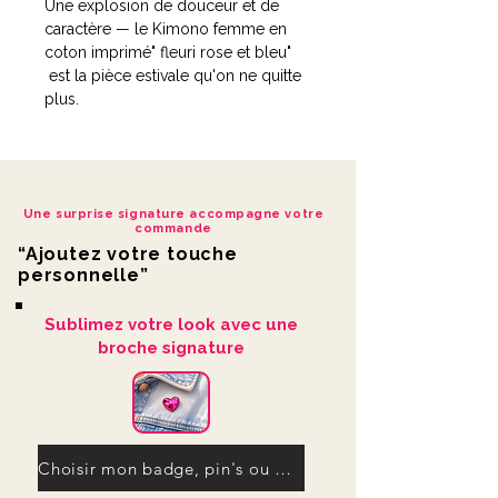
Une explosion de douceur et de
caractère — le Kimono femme en
coton imprimé" fleuri rose et bleu"
est la pièce estivale qu'on ne quitte
plus.
Ses motifs floraux rose et bleu
marine, aux inspirations batik, lui
donnent un caractère unique et
Une surprise signature accompagne votre
envoûtant.
commande
“Ajoutez votre touche
Porté ouvert sur un maillot à la
personnelle”
plage, noué à la taille pour une
silhouette affirmée ou simplement
Sublimez votre look avec une
jeté sur les épaules le soir, il s'adapte
broche signature
à toutes vos humeurs d'été.
Confectionné en coton léger de
première qualité, il offre confort,
fluidité et une longueur générreuse
Choisir mon badge, pin's ou ma broche signature
qui habille sans alourdir.
Longueur 80 cm