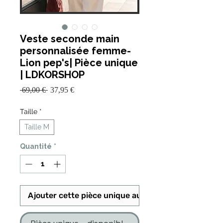
Veste seconde main
personnalisée femme-
Lion pep's| Pièce unique
| LDKORSHOP
Prix
Prix
 69,00 € 
37,95 €
promotionnel
original
Taille
*
Taille M
Quantité
*
Ajouter cette pièce unique au panier