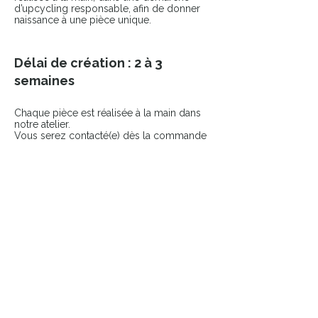
d’upcycling responsable, afin de donner
naissance à une pièce unique.
Délai de création : 2 à 3
semaines
Chaque pièce est réalisée à la main dans
notre atelier.
Vous serez contacté(e) dès la commande
passée pour échanger sur votre projet.
COMPLÉTER LE LOOK
Ajoutez une touche finale à votre pièce
avec nos accessoires sélectionnés.
👉 Broches
👉 Pin’s