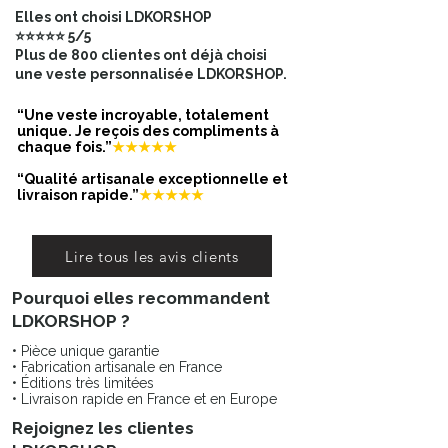
D – Largeur bras :
15
Elles ont choisi LDKORSHOP
E – Longueur manche :
61
⭐⭐⭐⭐⭐ 5/5
F – Largeur bas :
49
Plus de 800 clientes ont déjà choisi
👉 Compare avec une veste similaire
une veste personnalisée LDKORSHOP.
que tu possèdes déjà, mesurée à
plat.
“Une veste incroyable, totalement
unique. Je reçois des compliments à
chaque fois.”
★★★★★
Matière; 97% coton 3%elasthanne
“Qualité artisanale exceptionnelle et
livraison rapide.”
★★★★★
Lire tous les avis clients
Pourquoi elles recommandent
LDKORSHOP ?
• Pièce unique garantie
• Fabrication artisanale en France
• Éditions très limitées
• Livraison rapide en France et en Europe
Rejoignez les clientes