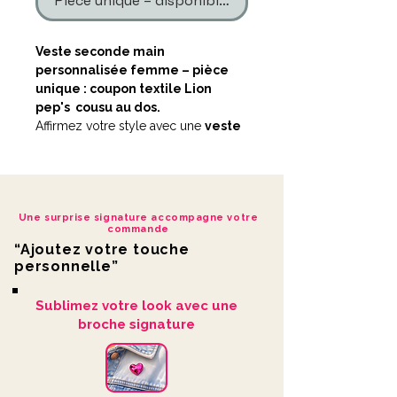
Pièce unique – disponible en un seul exemplaire
Veste seconde main
personnalisée femme – pièce
unique : coupon textile Lion
pep's cousu au dos.
Affirmez votre style avec une
veste
seconde main personnalisée
à
l’esprit audacieux, pensée pour
celles qui veulent sortir des sentiers
battus.
Une surprise signature accompagne votre
commande
La veste customisée
Lion pep's
est
“Ajoutez votre touche
une création
LDKORSHOP
réalisée à
personnelle”
partir d’une base seconde main
soigneusement sélectionnée, puis
Sublimez votre look avec une
transformée à l’atelier.
broche signature
Détails de customisation
Pièce unique
: 1 seule
disponible