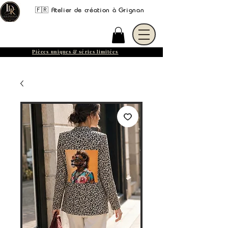
🇫🇷 Atelier de création à Grignan
Pièces uniques & séries limitées