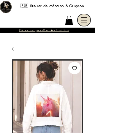
🇫🇷 Atelier de création à Grignan
Pièces uniques & séries limitées