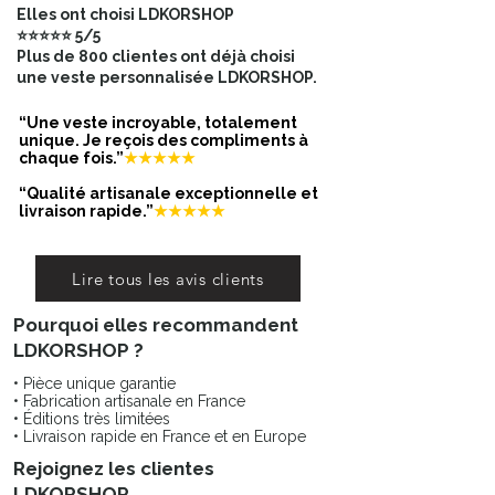
Elles ont choisi LDKORSHOP
⭐⭐⭐⭐⭐ 5/5
Pourquoi cette veste est unique
Plus de 800 clientes ont déjà choisi
?
une veste personnalisée LDKORSHOP.
• Création artisanale en France
• Denim soigneusement sélectionné
“Une veste incroyable, totalement
• Visuel appliqué à la main
unique. Je reçois des compliments à
chaque fois.”
★★★★★
• Modèle édition limitée
Adoptez une pièce unique qui
“Qualité artisanale exceptionnelle et
affirme votre personnalité.
livraison rapide.”
★★★★★
Personnalisation (en option) :
Envie d'une touche encore plus
Lire tous les avis clients
personnelle ? Je vous propose
Pourquoi elles recommandent
d'ajouter un mot ou un texte court
peint sur la manche, ainsi qu'un petit
LDKORSHOP ?
motif au col — pour une veste
• Pièce unique garantie
vraiment unique, à votre image. (
• Fabrication artisanale en France
Peinture fixée en profondeur dans la
• Éditions très limitées
• Livraison rapide en France et en Europe
fibre textile, résistante aux lavages)
+ 7€
Rejoignez les clientes
LDKORSHOP