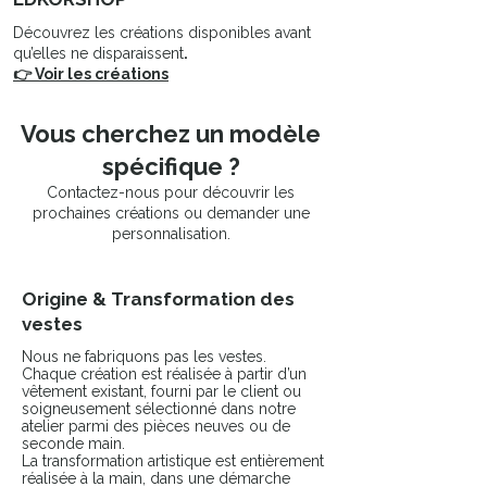
Entretien & durabilité
Découvrez les créations disponibles avant
Chaque customisation est pensée
qu’elles ne disparaissent
.
pour durer. Un entretien délicat
👉 Voir les créations
permet de préserver l’intensité des
couleurs et la qualité du visuel.
🧺 Lavage à 30°
Vous cherchez un modèle
🔄 Laver sur l’envers
spécifique ?
🚫 Repassage sur le visuel
Contactez-nous pour découvrir les
prochaines créations ou demander une
Mesures de la veste:
personnalisation.
A : 54
B : 65
C : 65
Origine & Transformation des
D : 20,5
vestes
E : 54
F : 65
Nous ne fabriquons pas les vestes.
Chaque création est réalisée à partir d’un
vêtement existant, fourni par le client ou
soigneusement sélectionné dans notre
atelier parmi des pièces neuves ou de
seconde main.
La transformation artistique est entièrement
réalisée à la main, dans une démarche