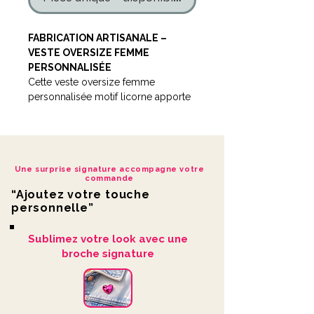
FABRICATION ARTISANALE –
VESTE OVERSIZE FEMME
PERSONNALISÉE
Cette veste oversize femme
personnalisée motif licorne apporte
une touche féérique et lumineuse.
Cette veste est taillée en S.
Grâce à sa coupe oversize, elle
Une surprise signature accompagne votre
convient aussi bien aux tailles M.
commande
“Ajoutez votre touche
Modèle unique réalisé en édition
personnelle”
limitée, idéal pour celles qui
cherchent une pièce expressive et
Sublimez votre look avec une
différente.
broche signature
Cette création artisanale signée
LDKORSHOP motif licorne apporte
une touche artistique, originale et
expressive à cette veste oversize