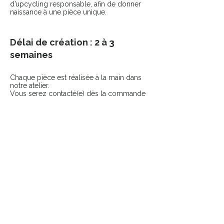
d’upcycling responsable, afin de donner
naissance à une pièce unique.
Délai de création : 2 à 3
semaines
Chaque pièce est réalisée à la main dans
notre atelier.
Vous serez contacté(e) dès la commande
passée pour échanger sur votre projet.
COMPLÉTER LE LOOK
Ajoutez une touche finale à votre pièce
avec nos accessoires sélectionnés.
👉 Broches
👉 Pin’s