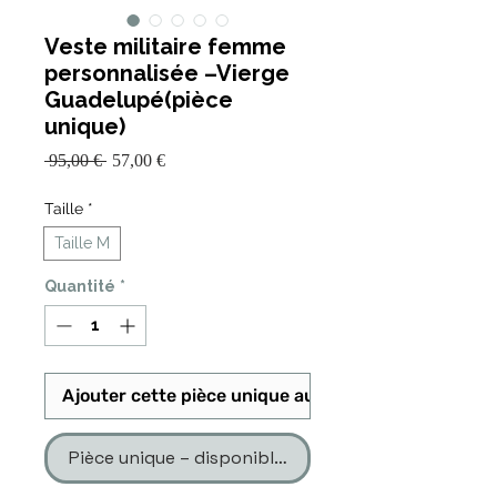
Veste militaire femme
personnalisée –Vierge
Guadelupé(pièce
unique)
Prix
Prix
 95,00 € 
57,00 €
promotionnel
original
Taille
*
Taille M
Quantité
*
Ajouter cette pièce unique au panier
Pièce unique – disponible en un seul exemplaire