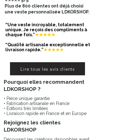
⭐⭐⭐⭐⭐ 5/5
Customisation artisanale : chaque
Plus de 800 clientes ont déjà choisi
détail est pensé pour un rendu
une veste personnalisée LDKORSHOP.
singulier
Style : army / street / arty selon ton
“Une veste incroyable, totalement
look
unique. Je reçois des compliments à
chaque fois.”
★★★★★
Conseils style (idées looks)
“Qualité artisanale exceptionnelle et
*Avec un jean brut + t-shirt blanc
livraison rapide.”
★★★★★
pour un look casual
*Sur une robe noire pour casser le
côté “chic”
Lire tous les avis clients
*Avec un sweat à capuche et des
Pourquoi elles recommandent
baskets pour un style street assumé
LDKORSHOP ?
Entretien (recommandé)
• Pièce unique garantie
Pour préserver la customisation :
• Fabrication artisanale en France
lavage sur l’envers, cycle doux
• Éditions très limitées
• Livraison rapide en France et en Europe
(30°C), essorage modéré. Évite le
sèche-linge. Repassage sur l’envers.
Rejoignez les clientes
🖤 Pièce unique – stock limité : une
LDKORSHOP
fois vendue, elle ne sera pas
Découvrez les créations disponibles avant