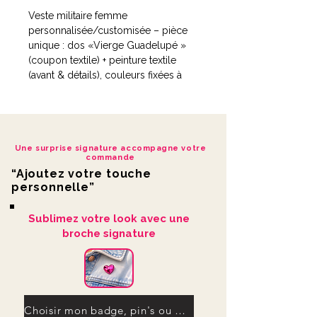
Veste militaire femme
personnalisée/customisée – pièce
unique : dos «Vierge Guadelupé »
(coupon textile) + peinture textile
(avant & détails), couleurs fixées à
chaud pour une tenue au lavage.
Aussi appelée "veste militaire
customisée", cette pièce unique est
réalisée à partir d'une base
Une surprise signature accompagne votre
upcyclée soigneusement
commande
sélectionnée, puis transformée à
“Ajoutez votre touche
l’atelier LDKORSHOP.
personnelle”
*Pièce unique
*Coupon textile au dos + peinture
Sublimez votre look avec une
textile
broche signature
*Fixation à chaud – tenue au
lavage
Au dos
, le visuel «Vierge
Guadelupé» est un coupon textile
Choisir mon badge, pin's ou ma broche signature
cousu pour créer un contraste fort