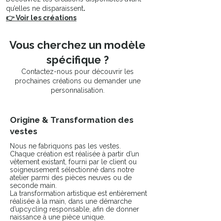
restockée.
qu’elles ne disparaissent
.
👉 Voir les créations
Chaque veste militaire LDKORSHOP
est revalorisée à partir d’une base
seconde main :
Vous cherchez un modèle
cela rend chaque pièce authentique,
spécifique ?
avec de légères variations qui font
Contactez-nous pour découvrir les
partie de son charme. La
prochaines créations ou demander une
customisation (coupon textile +
personnalisation.
peinture textile) est réalisée à l’atelier
pour créer une veste durable,
expressive et unique, loin des
Origine & Transformation des
productions standardisées.
vestes
Mesures prises à plat :
Nous ne fabriquons pas les vestes.
Chaque création est réalisée à partir d’un
A – Longueur : 69,5
vêtement existant, fourni par le client ou
B – Largeur poitrine (à plat) : 63
soigneusement sélectionné dans notre
C – Largeur taille (à plat) : 63
atelier parmi des pièces neuves ou de
seconde main.
D – Largeur bras: 25
La transformation artistique est entièrement
E – Longueur bras : 63
réalisée à la main, dans une démarche
F – Largeur bas: 59,5
d’upcycling responsable, afin de donner
naissance à une pièce unique.
👉 Compare avec une veste similaire