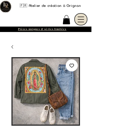
🇫🇷 Atelier de création à Grignan
Pièces uniques & séries limitées