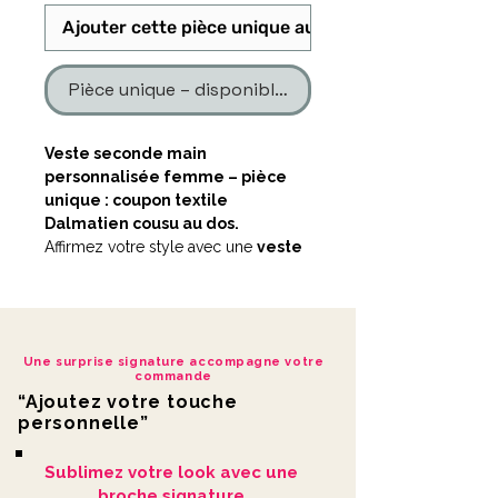
Ajouter cette pièce unique au panier
Pièce unique – disponible en un seul exemplaire
Veste seconde main
personnalisée femme – pièce
unique : coupon textile
Dalmatien cousu au dos.
Affirmez votre style avec une
veste
seconde main personnalisée
à
l’esprit audacieux, pensée pour
celles qui veulent sortir des sentiers
battus.
Une surprise signature accompagne votre
commande
La veste customisée
Dalmatien
est
“Ajoutez votre touche
une création
LDKORSHOP
réalisée à
personnelle”
partir d’une base seconde main
soigneusement sélectionnée, puis
Sublimez votre look avec une
transformée à l’atelier.
broche signature