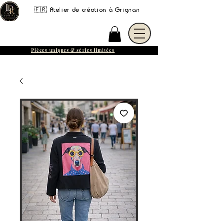
🇫🇷 Atelier de création à Grignan
Pièces uniques & séries limitées