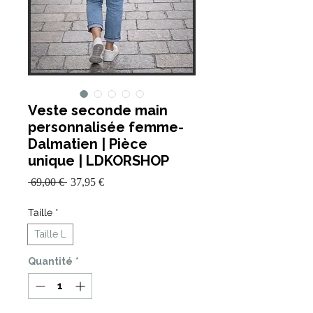
Veste seconde main
personnalisée femme-
Dalmatien | Pièce
unique | LDKORSHOP
Prix
Prix
 69,00 € 
37,95 €
promotionnel
original
Taille
*
Taille L
Quantité
*