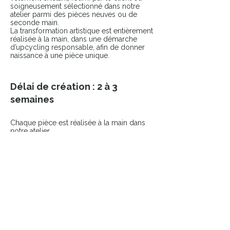
soigneusement sélectionné dans notre
atelier parmi des pièces neuves ou de
seconde main.
La transformation artistique est entièrement
réalisée à la main, dans une démarche
d’upcycling responsable, afin de donner
naissance à une pièce unique.
Délai de création : 2 à 3
semaines
Chaque pièce est réalisée à la main dans
notre atelier.
Vous serez contacté(e) dès la commande
passée pour échanger sur votre projet.
COMPLÉTER LE LOOK
Ajoutez une touche finale à votre pièce
avec nos accessoires sélectionnés.
👉 Broches
👉 Pin’s