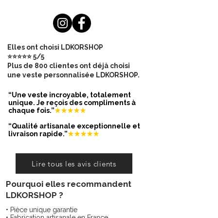
B – Largeur poitrine (à plat) :
48
C – Largeur taille (à plat) :
45
D – Largeur bras :
17,5
Elles ont choisi LDKORSHOP
E – Longueur manche :
64
⭐⭐⭐⭐⭐ 5/5
F – Largeur bas :
47
Plus de 800 clientes ont déjà choisi
👉 Compare avec une veste similaire
une veste personnalisée LDKORSHOP.
que tu possèdes déjà, mesurée à
plat.
“Une veste incroyable, totalement
unique. Je reçois des compliments à
chaque fois.”
★★★★★
“Qualité artisanale exceptionnelle et
livraison rapide.”
★★★★★
Lire tous les avis clients
Pourquoi elles recommandent
LDKORSHOP ?
• Pièce unique garantie
• Fabrication artisanale en France